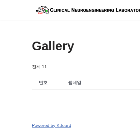
콘
텐
츠
Gallery
로
건
너
전체 11
뛰
기
번호
썸네일
Powered by KBoard