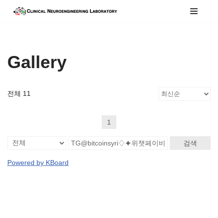
콘
텐
츠
Gallery
로
건
너
전체 11
뛰
기
1
검색
Powered by KBoard