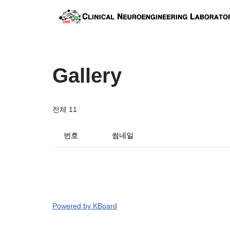
콘
텐
츠
Gallery
로
건
너
전체 11
뛰
기
번호
썸네일
Powered by KBoard