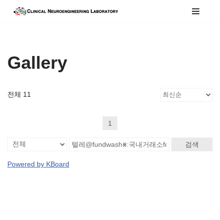
콘
텐
츠
Gallery
로
건
너
전체 11
뛰
기
1
검색
Powered by KBoard