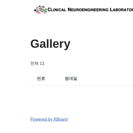
콘
텐
츠
Gallery
로
건
너
전체 11
뛰
기
번호
썸네일
Powered by KBoard