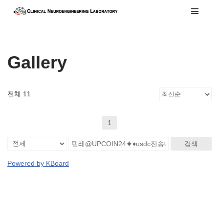
콘
텐
츠
Gallery
로
건
너
전체 11
뛰
기
1
검색
Powered by KBoard