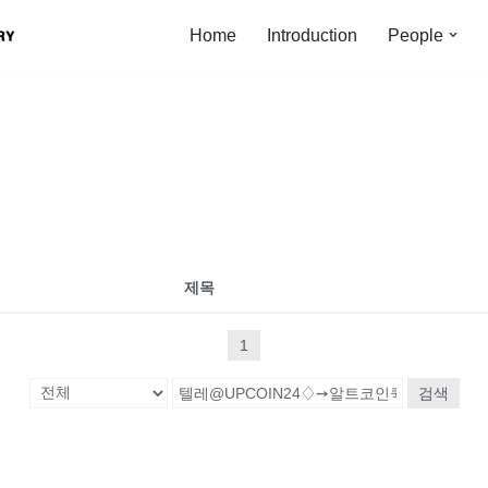
Home
Introduction
People
제목
1
검색