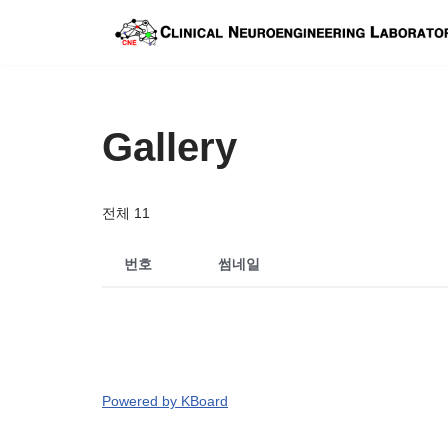
콘
텐
츠
Gallery
로
건
너
전체 11
뛰
기
번호
썸네일
Powered by KBoard