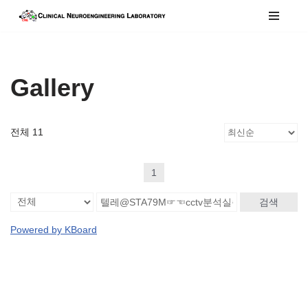
콘
텐
츠
Gallery
로
건
너
전체 11
뛰
기
1
검색
Powered by KBoard