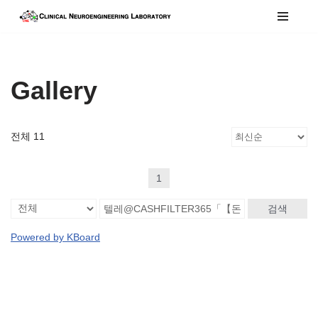
콘
텐
츠
Gallery
로
건
너
전체 11
뛰
기
1
검색
Powered by KBoard