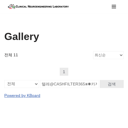
콘
텐
츠
Gallery
로
건
너
전체 11
뛰
기
1
검색
Powered by KBoard