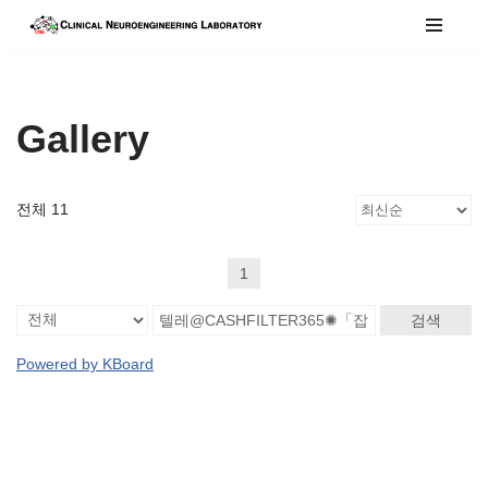
콘
텐
츠
Gallery
로
건
너
전체 11
뛰
기
1
검색
Powered by KBoard