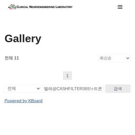
콘
텐
츠
Gallery
로
건
너
전체 11
뛰
기
1
검색
Powered by KBoard