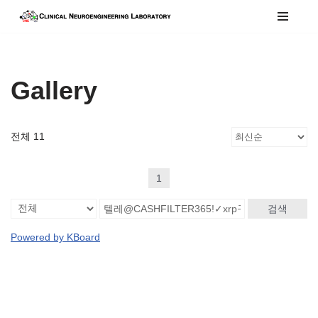
콘
텐
츠
Gallery
로
건
너
전체 11
뛰
기
1
검색
Powered by KBoard