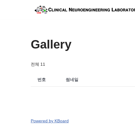
콘
텐
츠
Gallery
로
건
너
전체 11
뛰
기
번호
썸네일
Powered by KBoard