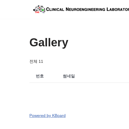
콘
텐
츠
Gallery
로
건
너
전체 11
뛰
기
번호
썸네일
Powered by KBoard