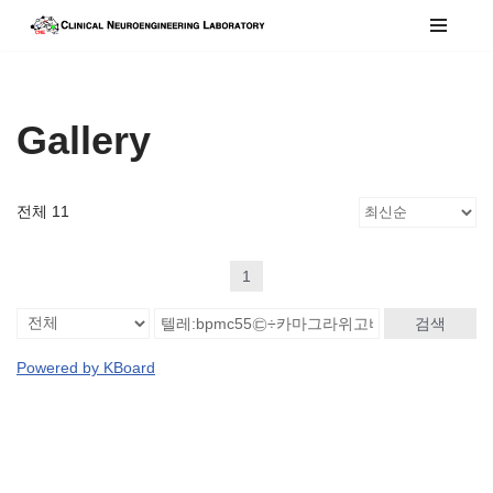
콘
텐
츠
Gallery
로
건
너
전체 11
뛰
기
1
검색
Powered by KBoard