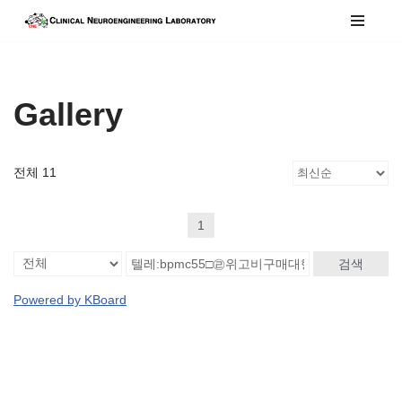
콘
텐
츠
Gallery
로
건
너
전체 11
뛰
기
1
검색
Powered by KBoard