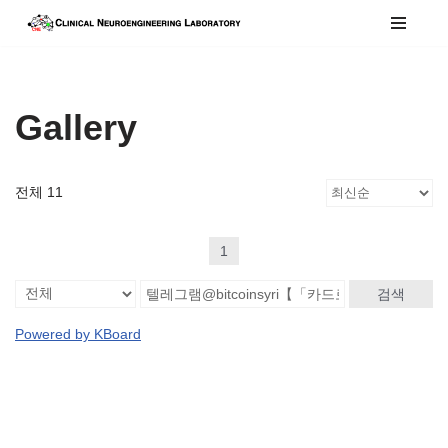
콘
텐
츠
Gallery
로
건
너
전체 11
뛰
기
1
검색
Powered by KBoard