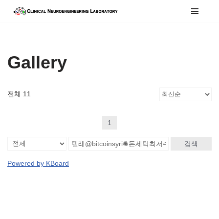
콘
텐
츠
Gallery
로
건
너
전체 11
뛰
기
1
검색
Powered by KBoard