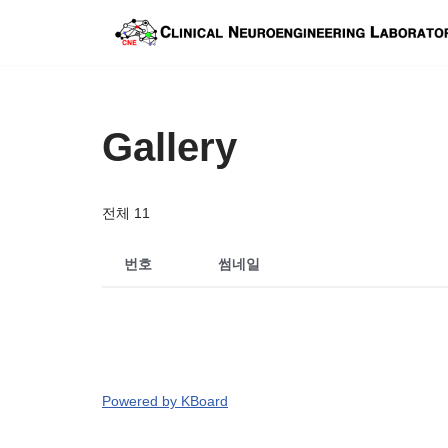
콘
텐
츠
Gallery
로
건
너
전체 11
뛰
기
번호
썸네일
Powered by KBoard