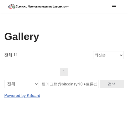
콘
텐
츠
Gallery
로
건
너
전체 11
뛰
기
1
검색
Powered by KBoard